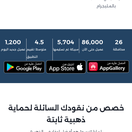
بالمليجرام
1,200
4.5
5,704
86,000
26
محافظة
عميل حتى الآن
سبيكة تم تسليمها
متوسط تقييم
عميل جديد اليوم
التطبيق
خصص من نقودك السائلة لحماية
ذهبية ثابتة
لماذا "تيسير" هو أفضل ادخار في الذهب؟