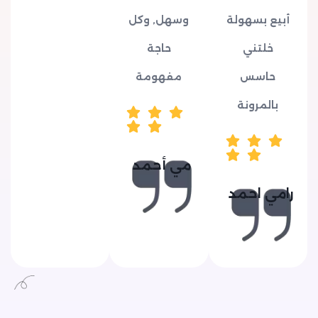
أبيع بسهولة
وسهل, وكل
خلتني
حاجة
حاسس
مفهومة
بالمرونة
مي أحمد
رامي احمد