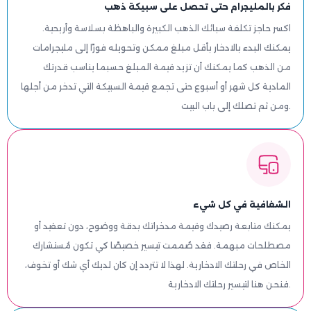
فكر بالمليجرام حتى تحصل على سبيكة ذهب
اكسر حاجز تكلفة سبائك الذهب الكبيرة والباهظة بسلاسة وأريحية.
يمكنك البدء بالادخار بأقل مبلغ ممكن وتحويله فورًا إلى مليجرامات
من الذهب كما يمكنك أن تزيد قيمة المبلغ حسبما يناسب قدرتك
المادية كل شهر أو أسبوع حتى تجمع قيمة السبيكة التي تدخر من أجلها
ومن ثم تصلك إلى باب البيت.
الشفافية في كل شيء
يمكنك متابعة رصيدك وقيمة مدخراتك بدقة ووضوح، دون تعقيد أو
مصطلحات مبهمة. فقد صُممت تيسير خصيصًا كي تكون مُستشارك
الخاص في رحلتك الادخارية. لهذا لا تتردد إن كان لديك أي شك أو تخوف،
فنحن هنا لتيسير رحلتك الادخارية.