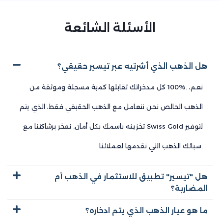
الأسئلة الشائعة
هل الذهب الذي أشرتيه عبر تيسير حقيقي؟
نعم، .%100 كل مدخراتك تقابلها كمية مسجلة وموثقة من
الذهب الخالص نحن نتعامل مع الذهب الحقيقي فقط، الذي يتم
تخزينه باسمك بكل أمان. نفخر برشاكتنا مع Swiss Gold لتوفير
سبائك الذهب التي نقدمها لعملائنا.
هل "تيسير" تطبيق للاستثمار في الذهب أم
المضاربة؟
ما هو عيار الذهب الذي يتم ادخاره؟