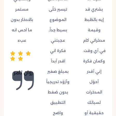
بشتري قد
تيسير خلّى
مستمر
إيه بالظبط
الموضوع
بالادخار بدون
وقيمة
بسيط جداً,
ما احس انه
مدخراتي كام
عجبتني
عبء
في أي وقت.
فكرة اني
وكمان فكرة
اقدر أبدأ
إني أقدر
بمبلغ صغير
روان تامر
أحوّل
وأزوّد تدريجياً
المدخرات
بدون ضغط
لسبائك
التطبيق
حقيقية أو
واضح