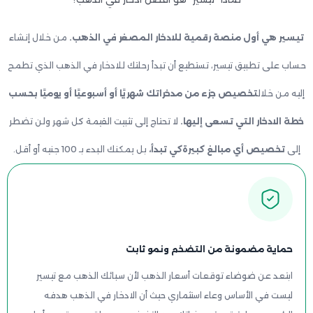
تيسير هي أول منصة رقمية للادخار المصغر في الذهب.
من خلال إنشاء
حساب على تطبيق تيسير، تستطيع أن تبدأ رحلتك للادخار في الذهب الذي تطمح
إليه من خلال
تخصيص جزء من مدخراتك شهريًا أو أسبوعيًا أو يوميًا بحسب
خطة الادخار التي تسعى إليها.
لا تحتاج إلى تثبيت القيمة كل شهر ولن تضطر
إلى
تخصيص أي مبالغ كبيرةكي تبدأ،
بل يمكنك البدء بـ 100 جنيه أو أقل.
حماية مضمونة من التضخم ونمو ثابت
ابتعد عن ضوضاء توقعات أسعار الذهب لأن سبائك الذهب مع تيسير
ليست في الأساس وعاء استثماري حيث أن الادخار في الذهب هدفه