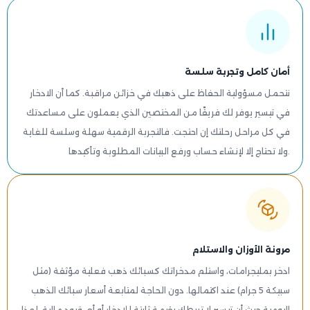
أمان كامل وتجربة سلسة
نتحمل مسؤولية الحفاظ على ذهبك في خزائن مراقبة. كما أن الادخار
في تيسير يوفر لك فريقًا من المختصين الذي يعملون على مساعدتك
في كل مراحل رحلتك إن احتجت. فالتجربة الرقمية سهلة وسلسة للغاية
ولا تحتاج إلا لإنشاء حساب ورفع البيانات المطلوبة وتأكيدها.
مرونة الأوزان والاستلام
ادخر بمليجرامات، واستلم مدخراتك كسبائك ذهب فعلية مؤثقة (مثل
سبيكة 5 جرام) عند اكتمالها. دون الحاجة لمتابعة أسعار سبائك الذهب
اليومية حيث أن تيسير لا تربطك بقيمة ثابتة للادخار أو أي قيود مالية. لهذا