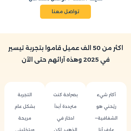
تواصل معنا
اكثر من 50 الف عميل قاموا بتجربة تيسير
في 2025 وهذه آرائهم حتى الآن
أكثر شيء
بصراحة كنت
التجربة
ريّحني هو
مترددة أبدأ
بشكل عام
الشفافية—
ادخار في
مريحة
عارف أنا
الذهب, لكن
وبتخليني