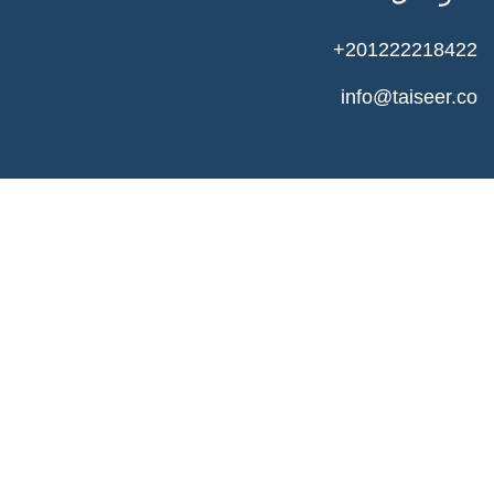
+201222218422
info@taiseer.co