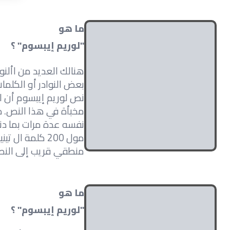
ما هو
"لوريم إيبسوم" ؟
هنالك العديد من األنو
بعض النوادر أو الكلما
نص لوريم إيبسوم أن ل
مخبأة في هذا النص. د
نفسه عدة مرات بما دن
مول 200 كلمة
منطقي قريب إلى الن
ما هو
"لوريم إيبسوم" ؟