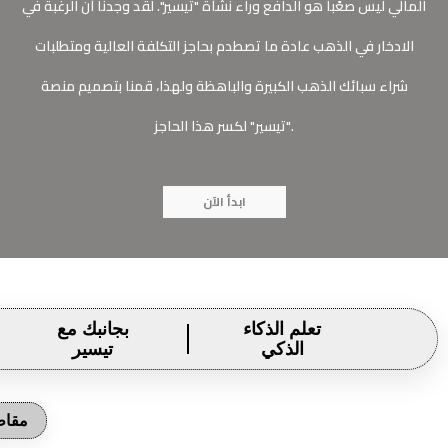
المالي ليس صعًبا هو الدافع وراء نشأة "تيسير". لقد وجدنا أن الرغبة في
الادخار في الذهب عادة ما تصطدم بحاجز التكلفة العالية ومتطلبات
شراء سبائك الذهب الكبيرة والباهظة ولهذا، قمنا بتصميم منصة
"تيسير" لكسر هذا الحاجز.
ابدأ الآن
تعلم الذكاء
بجانبك مع
الذكي
تيسير
مقاط