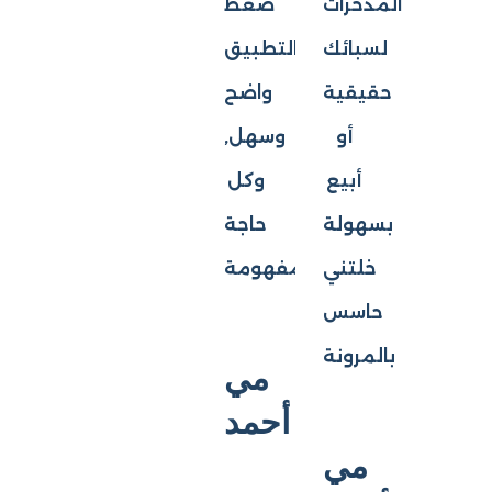
المدخرات
ضغط
لسبائك
التطبيق
حقيقية
واضح
أو
وسهل,
أبيع
وكل
بسهولة
حاجة
خلتني
مفهومة
حاسس
بالمرونة
مي
أحمد
مي