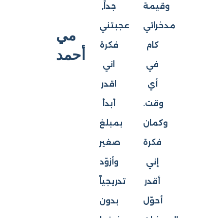
وقيمة
جداً,
مدخراتي
عجبتني
مي
كام
فكرة
أحمد
في
اني
أي
اقدر
وقت.
أبدأ
وكمان
بمبلغ
فكرة
صغير
إني
وأزوّد
أقدر
تدريجياً
أحوّل
بدون