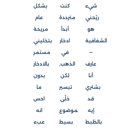
شيء
كنت
بشكل
ريّحني
مترددة
عام
هو
أبدأ
مريحة
الشفافية
ادخار
وبتخليني
—
في
مستمر
عارف
الذهب,
بالادخار
أنا
لكن
بدون
بشتري
تيسير
ما
قد
خلّى
احس
إيه
الموضوع
انه
بالظبط
بسيط
عبء