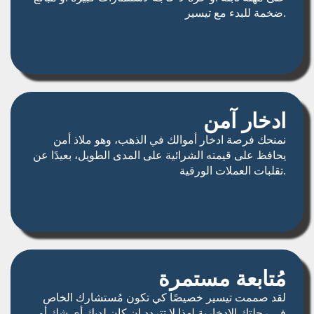
ضخمة للبدء مع تيسير.
ادخار آمن
نمنحك فرصة ادخار أموالك في الذهب، وهو ملاذ أمن
يحافظ على قيمته الشرائية على المدى الطويل، بعيدًا عن
تقلبات العملات الورقية.
مُتابعة مستمرة
لقد صممت تيسير خصيصًا كي تكون مُستشارك الخاص
في رحلتك الادخارية لهذا لا تتردد إن كان لديك أي شك أو