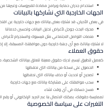
استخدام جدران حماية وبرامج مضادة للفيروسات وغيرها من أ
الجهات الخارجية التي نشاركها بالبيانات
في بعض الأحيان، قد نشارك بعض بياناتك مع جهات خارجية عن اقتضا
محرك البحث جوجل لأغراض تحليل البيانات وتحسين خدماتنا
منصات التواصل الاجتماعي مثل فيسبوك وانستجرام لأغراض الت
لا نشارك بیاناتک مع أی جھة خارجیة دون موافقتک المسبقة، إلا إذا كان ذلک مطلوبًا قانونًیً
حقوق العملاء
كعميل لتطبيق تيسير، لديك حقوق معينة تتعلق ببياناتك الشخصية، م
الحصول على نسخة من بياناتك التي نحفظها
تصحيح أو تحديث أو حذف بياناتك التي نحفظها
سحب موافقتك على مشاركة بياناتك مع جهات خارجية
مسح حسابك في أي وقت تشاء
لممارسة حقوقك، يمكنك الاتصال بنا عبر البريد الإلكتروني أو رقم 
التغيرات على سياسة الخصوصية