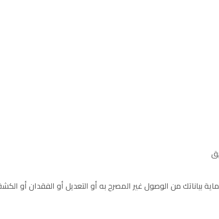
يق
لحماية بياناتك من الوصول غير المصرح به أو التعديل أو الفقدان أو الك