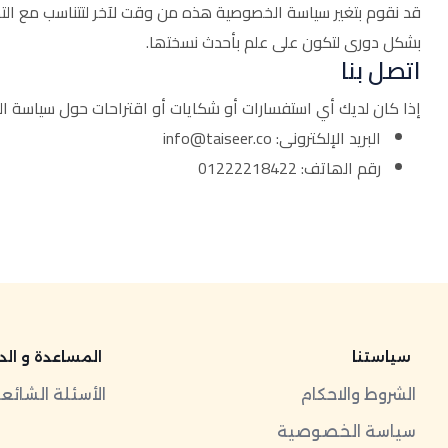
قد نقوم بتغير سياسة الخصوصية هذه من وقت لآخر لتتناسب مع التطور
بشکل دوری لتکون على علم بأحدث نسختھا.
اتصل بنا
إذا كان لديك أي استفسارات أو شکایات أو اقتراحات حول سیاسة ال
البرید الإلکترونی: info@taiseer.co
رقم الھاتف: 01222218422
سياستنا
المساعدة و الدعم
الشروط والاحكام
الأسئلة الشائع
سياسة الخصوصية