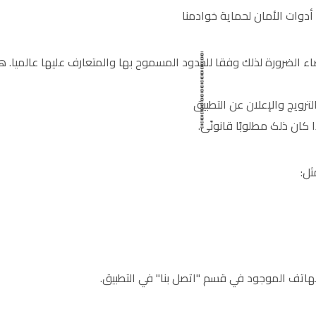
دوات الأمان لحماية خوادمنا
ء الضرورة لذلك وفقا للحدود المسموح بها والمتعارف عليها عالميا. 
رویج والإعلان عن التطبیق
ًًًًًًًًًًًًًًًًّّّّّّّّّّّّّّّّّ.
ثل:
الهاتف الموجود في قسم "اتصل بنا" في التطبيق.