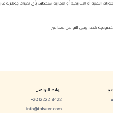
ات التقنية أو التشریعیة أو التجاریة. سنخطرک بأی تغیرات جوھریة عبر 
خصوصیة ھذه، یرجى التواصل معنا عبر:
روابط التواصل
ة
+201222218422
info@taiseer.com